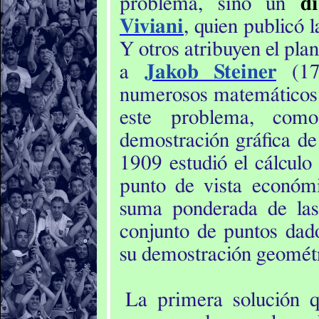
problema, sino un
di
Viviani
, quien publicó 
Y otros atribuyen el pla
a
Jakob Steiner
(179
numerosos matemáticos 
este problema, co
demostración gráfica d
1909 estudió el cálcul
punto de vista econó
suma ponderada de las
conjunto de puntos dad
su demostración geomét
La primera solución 