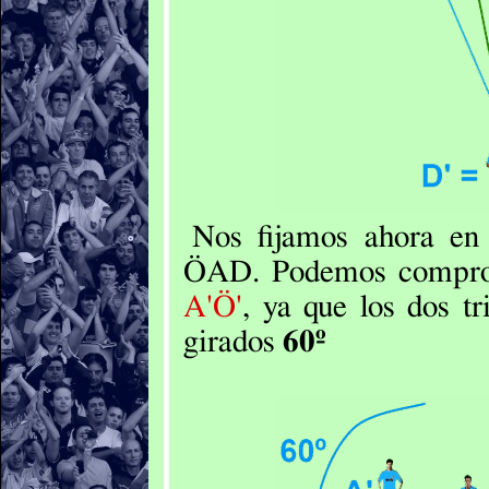
Nos fijamos ahora en
ÖAD
. Podemos compr
A'Ö'
, ya que los dos t
girados
60º