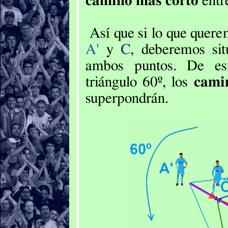
camino más corto
entr
Así que si lo que quer
A'
y
C
, deberemos si
ambos puntos. De es
triángulo
60º
, los
cami
superpondrán.