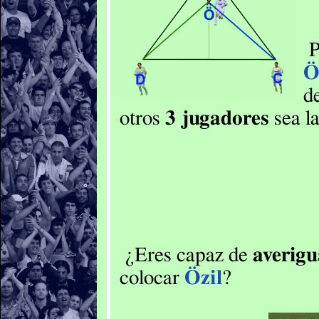
P
Ö
d
otros
3 jugadores
sea l
¿Eres capaz de
averigu
colocar
Özil
?