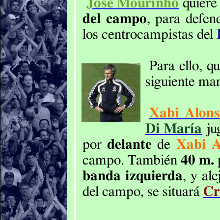
José Mourinho
quier
del campo
, para defen
los centrocampistas del
Para ello, q
siguiente ma
Xabi Alon
Di María
ju
por
delante
de
Xabi A
campo. También
40 m.
banda izquierda
, y al
del campo, se situará
Cr