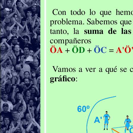
Con todo lo que hemo
problema. Sabemos qu
tanto, la
suma de las 
compañero
ÖA
+
ÖD
+
ÖC
=
A'Ö
Vamos a ver a qué se 
gráfico
: