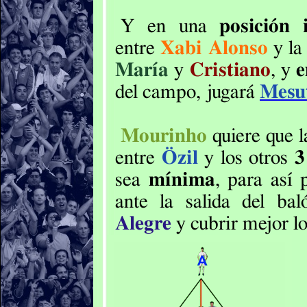
Y en una
posición 
entre
Xabi Alonso
y la
María
y
Cristiano
, y
e
del campo, jugará
Mesut
Mourinho
quiere que 
entre
Özil
y los otros
3
sea
mínima
, para así
ante la salida del ba
Alegre
y cubrir mejor lo