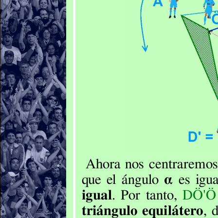
Ahora nos centraremos
que el ángulo
α
es igu
igual
. Por tanto,
DÖ'Ö
triángulo equilátero
, 