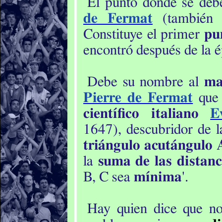
El punto donde se deb
de Fermat
(también
Constituye el primer
pu
encontró después de la 
Debe su nombre al
ma
Pierre de Fermat
que 
científico italiano
E
1647), descubridor de 
triángulo acutángulo
la
suma de las distanc
B, C sea
mínima
'.
Hay quien dice que n