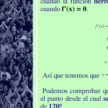
cuando la función
deri
cuando
f'(x) = 0
.
Así que tenemos que
Podemos comprobar q
el punto desde el cual
s
de
120º
.