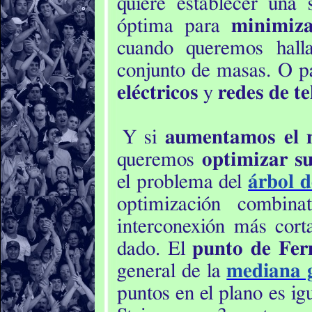
quiere establecer una 
óptima para
minimiz
cuando queremos hall
conjunto de masas. O p
eléctricos
y
redes de t
Y si
aumentamos el 
queremos
optimizar s
el problema del
árbol d
optimización combina
interconexión más cort
dado. El
punto de Fer
general de la
mediana 
puntos en el plano es ig