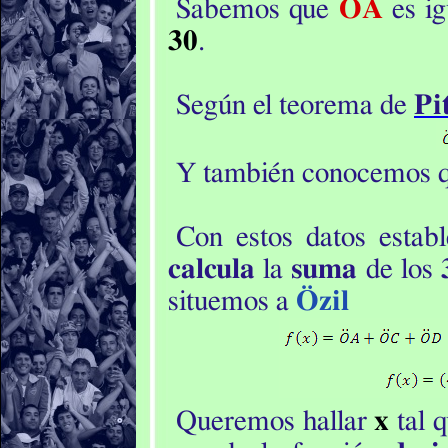
Sabemos que
ÖA
es ig
30
.
Según el teorema de
Pi
Y también conocemos 
Con estos datos esta
calcula
la
suma
de los
situemos a
Özil
Queremos hallar
x
tal 